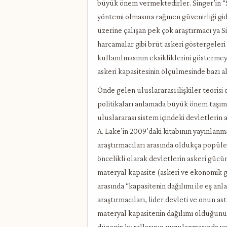
büyük önem vermektedirler. Singer’in “
yöntemi olmasına rağmen güvenirliği gid
üzerine çalışan pek çok araştırmacı ya Sin
harcamalar gibi brüt askeri göstergeleri
kullanılmasının eksikliklerini gösterme
askeri kapasitesinin ölçülmesinde bazı 
Önde gelen uluslararası ilişkiler teorisi 
politikaları anlamada büyük önem taşımak
uluslararası sistem içindeki devletlerin
A. Lake’in 2009’daki kitabının yayınlanmas
araştırmacıları arasında oldukça popüle
öncelikli olarak devletlerin askeri gücü
materyal kapasite (askeri ve ekonomik g
arasında “kapasitenin dağılımı ile eş anl
araştırmacıları, lider devleti ve onun a
materyal kapasitenin dağılımı olduğunu 
düzenin kurallarının uygulanmasında ve