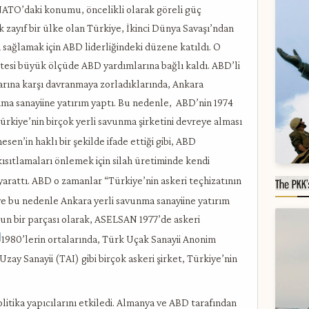
NATO’daki konumu, öncelikli olarak göreli güç
ak zayıf bir ülke olan Türkiye, İkinci Dünya Savaşı’ndan
sağlamak için ABD liderliğindeki düzene katıldı. O
itesi büyük ölçüde ABD yardımlarına bağlı kaldı. ABD’li
rlarına karşı davranmaya zorladıklarında, Ankara
nma sanayiine yatırım yaptı. Bu nedenle, ABD’nin 1974
rkiye’nin birçok yerli savunma şirketini devreye alması
en’in haklı bir şekilde ifade ettiği gibi, ABD
ısıtlamaları önlemek için silah üretiminde kendi
yarattı. ABD o zamanlar “Türkiye’nin askeri teçhizatının
e bu nedenle Ankara yerli savunma sanayiine yatırım
un bir parçası olarak, ASELSAN 1977’de askeri
]
1980’lerin ortalarında, Türk Uçak Sanayii Anonim
zay Sanayii (TAI) gibi birçok askeri şirket, Türkiye’nin
litika yapıcılarını etkiledi. Almanya ve ABD tarafından