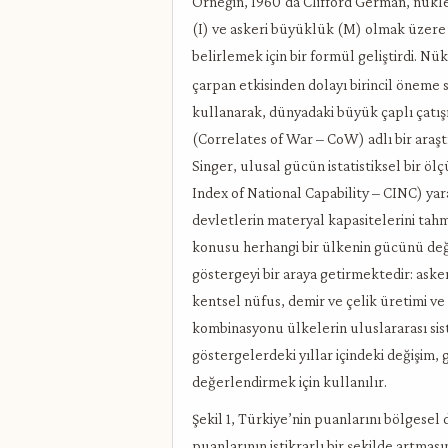
Örneğin, 1960’da Clifford German, nüklee
(I) ve askeri büyüklük (M) olmak üzere 
belirlemek için bir formül geliştirdi. 
çarpan etkisinden dolayı birincil öneme s
kullanarak, dünyadaki büyük çaplı çatışm
(Correlates of War – CoW) adlı bir araştı
Singer, ulusal gücün istatistiksel bir ö
Index of National Capability – CINC) yar
devletlerin materyal kapasitelerini tah
konusu herhangi bir ülkenin gücünü değer
göstergeyi bir araya getirmektedir: aske
kentsel nüfus, demir ve çelik üretimi ve 
kombinasyonu ülkelerin uluslararası siste
göstergelerdeki yıllar içindeki değişim,
değerlendirmek için kullanılır.
Şekil 1, Türkiye’nin puanlarını bölgesel 
puanlarının istikrarlı bir şekilde artma