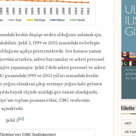
nındaki keskin düşüşe neden olduğunu anlamak için,
abiliriz. Şekil 2, 1999 ve 2002 arasındaki en belirgin
 olduğunu açıkça göstermektedir. Söz konusu zaman
k üretimi artarken, askeri harcamalar ve askeri personel
şler yaşanmıştır. Şekil 2’deki askeri personel ve askeri
NC puanındaki 1999 ve 2002 yılları arasındaki keskin
cü-yoğun olmaktan çıkıp sermaye-yoğun hale gelmesi
ılda büyük ölçüde azaldığı göz önüne alındığında,
iye’nin toplam puanına etkisi, CINC verilerinin
ol açmaktadır.
[11]
Şekil 2
ABD
AK Part