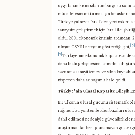
uygulanan kısmi silah ambargosu sonucun
mücadelesini arttırmak için bir askeri mo
Türkiye yalnızca İsrail’den yeni askeri 
sanayisini geliştirmek için İsrail ile işbi
oldu. 2001 ekonomik krizinin ardından, 
[6]
ulaşan GSYİH artışının gösterdiği gibi,
[7]
Türkiye’nin ekonomik kapasitesindeki 
daha fazla gelişmesinin temelini oluştur
savunma sanayii ivmesi ve silah kaynakla
nispeten daha az bağımlı hale geldi.
Türkiye’nin Ulusal Kapasite Bileşik 
Bir ülkenin ulusal gücünü sistematik 
rağmen, bu yöntemlerden bazıları ulusal
dahil edilmesi nedeniyle güvenilirliklerini
araştırmacılar hesaplanamayan göstergel