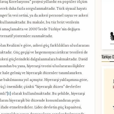
Savaş Korelasyonu” projesi yıllardır en popüler ölçüm
erek daha fazla sorgulanmaktadır. Türk siyasal hayatı
ger’in veri setini, ya da askeri personel sayısı ve askeri
 kullanmaktadır. Bu makale, bu tür brüt verilerin
yi amaçlamakta ve 2000’lerde Türkiye’nin değişen
alternatif yöntemler sunmaktadır.
olan Realizm’e göre, askeri güç farklılıkları uluslararası
tadır. Güç geçişi ve hegemonyacı istikrar teorileri de
 askeri güçlerindeki dalgalanmalara bakmaktadır. David
ından bu yana, hiyerarşi teorisi uluslararası ilişkiler
r hale gelmiş ve hiyerarşik düzenler tanımlanırken
ne bakılmasına yol açmıştır. Hiyerarşi yaklaşımına göre,
üç) önemlidir; çünkü “hiyerarşik düzen” devletler
amlı”
[1]
olarak kullanılmaktadır. Bu şekilde, hiyerarşi
stlarını hiyerarşik bir düzende konumlandıran şeyin
ifade etmektedirler. Lider devletin güç kapasitesi,
 normalden sapan davranışların cezalandırılmasında