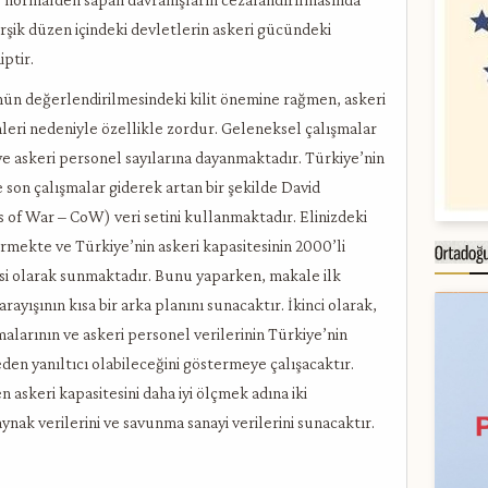
arşik düzen içindeki devletlerin askeri gücündeki
ptir.
nün değerlendirilmesindeki kilit önemine rağmen, askeri
eri nedeniyle özellikle zordur. Geleneksel çalışmalar
ve askeri personel sayılarına dayanmaktadır. Türkiye’nin
on çalışmalar giderek artan bir şekilde David
 of War – CoW) veri setini kullanmaktadır. Elinizdeki
mekte ve Türkiye’nin askeri kapasitesinin 2000’li
esi olarak sunmaktadır. Bunu yaparken, makale ilk
rayışının kısa bir arka planını sunacaktır. İkinci olarak,
arının ve askeri personel verilerinin Türkiye’nin
en yanıltıcı olabileceğini göstermeye çalışacaktır.
 askeri kapasitesini daha iyi ölçmek adına iki
nak verilerini ve savunma sanayi verilerini sunacaktır.