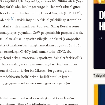
r kapasite (N), toprak (L), nüfus (P), endüstriyel yapı
beş farklı ölçülebilir gösterge kullanarak ulusal gücü
Nükleer kapasite bu formülde, Ulusal Güç = N(L+P+I+M),
[9]
ahiptir.
David Singer 1972’de ölçülebilir göstergeleri
alarla ilgili ampirik veri toplayan Savaş Korelasyonu
rma projesi yayınladı. CoW projesinin bir parçası olarak,
lçüsü olan Ulusal Kapasite Bileşik Endeksini (Composite
attı. O tarihten beri, araştırmacıların büyük çoğunluğu
min etmek için CINC’yi kullanmaktadır. CINC, söz
lendirirken, materyal kapasiteye dair altı farklı yıllık
ri harcamalar, askeri personel sayıları, toplam nüfus,
enerji tüketimi. Her bir ülke için bu göstergelerin
mdeki yerini belirlerken, belirli bir ülke için bu
 güç geçişinin nasıl ve ne zaman gerçekleşeceğini
devletlerin puanlarıyla karşılaştırmakta ve İran’ın
sına rağmen, diğer tüm ülkelerin puanlarının nispeten