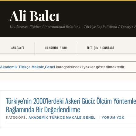
Akademik Türkçe Makale
,
Genel
kategorisindeki yazılar gösterilmektedir.
KATEGORI :
AKADEMIK TÜRKÇE MAKALE
,
GENEL
YORUM YOK