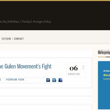
06
2016
AĞUSTOS
E
YORUM YOK