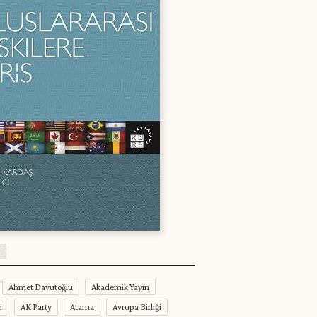
Ahmet Davutoğlu
Akademik Yayın
i
AK Party
Atama
Avrupa Birliği