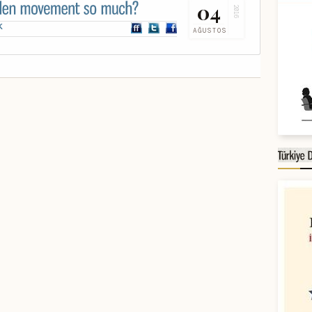
04
2016
K
AĞUSTOS