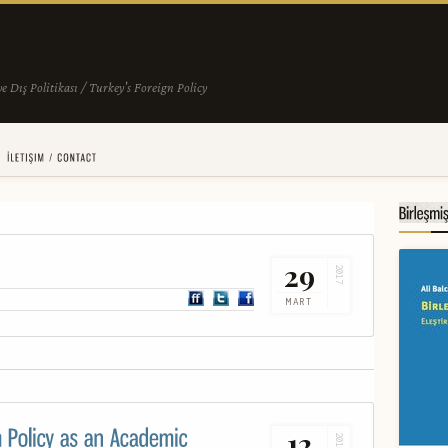
29
2017
MART
12
2015