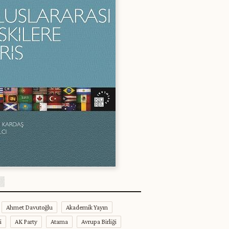
Ahmet Davutoğlu
Akademik Yayın
i
AK Party
Atama
Avrupa Birliği