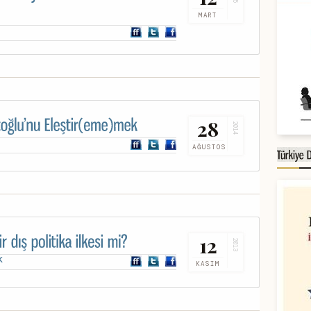
MART
28
2014
AĞUSTOS
12
2013
K
KASIM