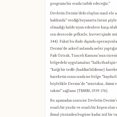
programı biz orada tatbik edeceğiz.”
Devletin Dersim’deki olayları nasıl ele a
hakkında” verdiği beyanatta İnönü şöyle a
olmadığı halde isyan edenlere karşı sil
son derecede şefkatle, kuvvet içinde m
344). Fakat bu ifade dışında operasyon
Dersim’de askerî anlamda neler yaptığına
Faik Öztrak, Tunceli Kanunu’nun süresini
bölgedeki uygulamaları “halkı ifsad için v
“katği bir tedib (haddini bildirme) harek
hareketin sonucunda ise bölge “haydutla
böylelikle Dersim’de “müstakar, daimi v
takriri” sağlanır (TBMM, 1939: 176).
Bu aşamadan sonra ise Devletin Dersim’e il
esaslı bir yurdu ve esaslı bir köşesi ola
ihmal yüzünden bugüne kadar atıl bir vaz