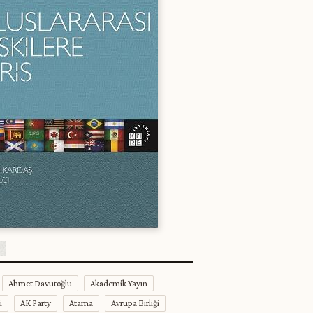
Ahmet Davutoğlu
Akademik Yayın
i
AK Party
Atama
Avrupa Birliği