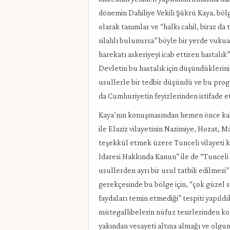
dönemin Dahiliye Vekili Şükrü Kaya, böl
olarak tanımlar ve “halkı cahil, biraz da t
silahlı bulunursa” böyle bir yerde vukuat
harekatı askeriyeyi icab ettiren hastalık”
Devletin bu hastalık için düşündüklerini
usullerle bir tedbir düşündü ve bu prog
da Cumhuriyetin feyizlerinden istifade 
Kaya’nın konuşmasından hemen önce kabu
ile Elaziz vilayetinin Nazimiye, Hozat, 
teşekkül etmek üzere Tunceli vilayeti k
İdaresi Hakkında Kanun” ile de “Tunceli 
usullerden ayrı bir usul tatbik edilmes
gerekçesinde bu bölge için, “çok güzel
faydaları temin etmediği” tespiti yapıldı
mütegallibelerin nüfuz tesirlerinden 
yakından vesayeti altına almağı ve olgu