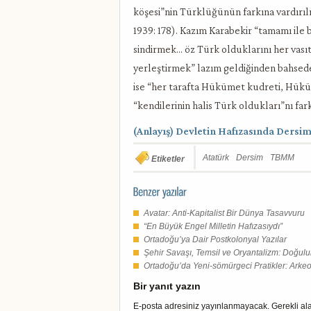
köşesi”nin Türklüğünün farkına vardırılm
1939: 178). Kazım Karabekir “tamamı ile
sindirmek… öz Türk olduklarını her vasıt
yerleştirmek” lazım geldiğinden bahsed
ise “her tarafta Hükümet kudreti, Hükü
“kendilerinin halis Türk oldukları”nı fa
(Anlayış) Devletin Hafızasında Dersim 
Atatürk
Dersim
TBMM
Etiketler
Avatar: Anti-Kapitalist Bir Dünya Tasavvuru
“En Büyük Engel Milletin Hafızasıydı”
Ortadoğu’ya Dair Postkolonyal Yazılar
Şehir Savaşı, Temsil ve Oryantalizm: Doğulu
Ortadoğu’da Yeni-sömürgeci Pratikler: Arkeoloj
Bir yanıt yazın
E-posta adresiniz yayınlanmayacak.
Gerekli al