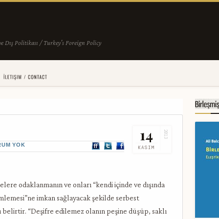
14
2013
RUM YOK
KASIM
lere odaklanmanın ve onları “kendi içinde ve dışında
timlemesi”ne imkan sağlayacak şekilde serbest
 belirtir. “Deşifre edilemez olanın peşine düşüp, saklı