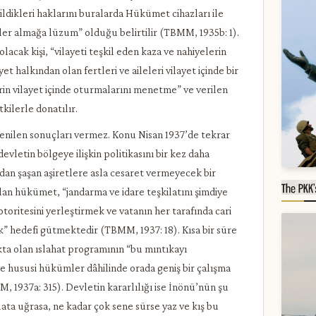
ldikleri haklarını buralarda Hükümet cihazları ile
ler almağa lüzum” olduğu belirtilir (TBMM, 1935b: 1).
acak kişi, “vilayeti teşkil eden kaza ve nahiyelerin
t halkından olan fertleri ve aileleri vilayet içinde bir
rin vilayet içinde oturmalarını menetme” ve verilen
kilerle donatılır.
nilen sonuçları vermez. Konu Nisan 1937’de tekrar
vletin bölgeye ilişkin politikasını bir kez daha
dan şaşan aşiretlere asla cesaret vermeyecek bir
an hükümet, “jandarma ve idare teşkilatını şimdiye
toritesini yerleştirmek ve vatanın her tarafında cari
k” hedefi gütmektedir (TBMM, 1937: 18). Kısa bir süre
a olan ıslahat programının “bu mıntıkayı
ve hususi hükümler dâhilinde orada geniş bir çalışma
MM, 1937a: 315). Devletin kararlılığı ise İnönü’nün şu
ata uğrasa, ne kadar çok sene sürse yaz ve kış bu