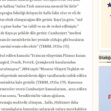
ge halkını “Aslen Türk unsuruna mensub bir kitle”
oprağın fakirliği dolayısı ile halkı fakir olur ve eli de
ın eksik olmayacağını dile getirir. Kaya’ya göre, “asıl
 o güne kadar “ne tahlil ve ne de tedavi edilmiştir.”
 de Kaya şu şekilde dile getirir: Cumhuriyet “medeni
ram ile memleketin her yerinde olduğu gibi buraların
etmesini temin edecektir” (TBMM, 1935a: 175).
l edilen kanunla “Erzincan vilayetinin Plümur kazası
Mazgird, Ovacik, Pertek, Çemişkezek kazalarından
urulmuştur”. 2884 sayılı “Munzur Vilayeti Teşkilat ve
vilayetinde memleketin diğer taraflarında tatbik edilen
i” mümkün hale getirilir (TBMM, 1935a: 179). Kanunun
 semereler veren Cumhuriyet kanunlarının… arzu edilen
ktan sonra, “kendilerini bir takım ağaların,
korumağa muktedir olmayan… halkı, Hükümet daha
n vatandaşların kanunları anlayarak onlara mutekabilen