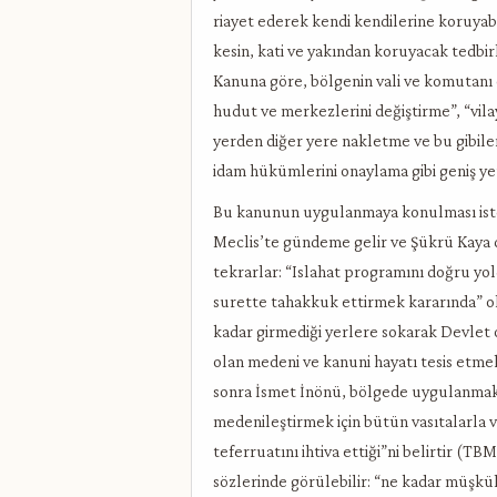
riayet ederek kendi kendilerine koruyabi
kesin, kati ve yakından koruyacak tedbir
Kanuna göre, bölgenin vali ve komutanı ol
hudut ve merkezlerini değiştirme”, “vilaye
yerden diğer yere nakletme ve bu gibile
idam hükümlerini onaylama gibi geniş yet
Bu kanunun uygulanmaya konulması iste
Meclis’te gündeme gelir ve Şükrü Kaya de
tekrarlar: “Islahat programını doğru yol
surette tahakkuk ettirmek kararında” ol
kadar girmediği yerlere sokarak Devlet o
olan medeni ve kanuni hayatı tesis etme
sonra İsmet İnönü, bölgede uygulanmakt
medenileştirmek için bütün vasıtalarla 
teferruatını ihtiva ettiği”ni belirtir (TB
sözlerinde görülebilir: “ne kadar müşkül