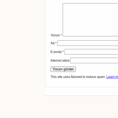
Yorum
*
Ad
*
E-posta
*
İnternet sitesi
This site uses Akismet to reduce spam.
Learn h