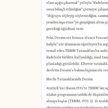
olanı açığa çıkarmak” yoluyla “ifadelerin
onun bilinçli etkinliğini” çözmeye çalışa
“doğruyu söyleyip söylemediğini, samimi 
yeniden inşa etme”ye giriştiğinin altını 
gerektiği öğüdünü verir.
Peki, Dersim söz konusu olunca Foucaul
haliyle” ele alınmasını öğütleyen bu arg
temsil eden TBMM Tutanakları bu noktada
ifadelerle birlikte kullanıldığı, nasıl ta
planladığı görülebilir. Elbette tutanak
devletin Dersim’e bakma biçimini ele ver
Meclis Tutanaklarında Dersim
Atatürk’ün 1 Kasım 1935’te TBMM’nin açıl
ıslahat programının tatbiki de düşünülmüş
almaya başlar (TBMM, 1935: 2). 25 Aralık’
idaresinin yeniden yapılandırılmasına dai