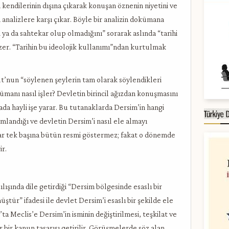
 kendilerinin dışına çıkarak konuşan öznenin niyetini ve
n analizlere karşı çıkar. Böyle bir analizin dokümana
ya da sahtekar olup olmadığını” sorarak aslında “tarihi
çizer. “Tarihin bu ideolojik kullanımı”ndan kurtulmak
t’nun “söylenen şeylerin tam olarak söylendikleri
ümanı nasıl işler? Devletin birincil ağızdan konuşmasını
 hayli işe yarar. Bu tutanaklarda Dersim’in hangi
nımlandığı ve devletin Dersim’i nasıl ele almayı
lar tek başına bütün resmi göstermez; fakat o dönemde
ir.
ışında dile getirdiği “Dersim bölgesinde esaslı bir
tür” ifadesi ile devlet Dersim’i esaslı bir şekilde ele
ta Meclis’e Dersim’in isminin değiştirilmesi, teşkilat ve
r bir kanun tasarısı getirilir. Görüşmelerde söz alan