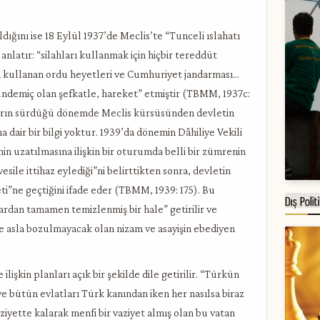
ldığını ise 18 Eylül 1937’de Meclis’te “Tunceli ıslahatı
nlatır: “silahları kullanmak için hiçbir tereddüt
ah kullanan ordu heyetleri ve Cumhuriyet jandarması…
ündemiç olan şefkatle, hareket” etmiştir (TBMM, 1937c:
ların sürdüğü dönemde Meclis kürsüsünden devletin
 dair bir bilgi yoktur. 1939’da dönemin Dâhiliye Vekili
n uzatılmasına ilişkin bir oturumda belli bir zümrenin
esile ittihaz eylediği”ni belirttikten sonra, devletin
eti”ne geçtiğini ifade eder (TBMM, 1939: 175). Bu
rdan tamamen temizlenmiş bir hale” getirilir ve
e asla bozulmayacak olan nizam ve asayişin ebediyen
işkin planları açık bir şekilde dile getirilir. “Türkün
n ve bütün evlatları Türk kanından iken her nasılsa biraz
iyette kalarak menfi bir vaziyet almış olan bu vatan