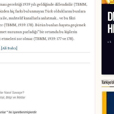
ası gerektiği 1939 yılı geldiğinde dillendirilir (TBMM,
 bizden hiç farkı bulunmayan Türk olduklarını bunlara
a ile, muhtelif kanallarla anlatmak… ve bu fikri
er (TBMM, 1939: 178). Bütün bunları hayata geçirmek
met nurunun parladığı” bir ortamda bu kişilerin
rk etmeleri zor olmaz (TBMM, 1939: 177 ve 178).
[Ali Balcı]
lar Nasıl Savaşır?
i, Bilgi ve İktidar
anlar
*
ile işaretlenmişlerdir