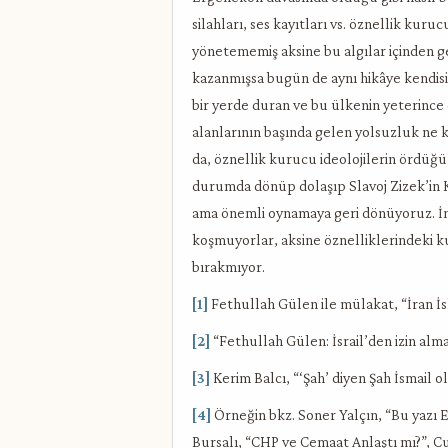
silahları, ses kayıtları vs. öznellik kuruc
yönetememiş aksine bu algılar içinden 
kazanmışsa bugün de aynı hikâye kendisi
bir yerde duran ve bu ülkenin yeterin
alanlarının başında gelen yolsuzluk ne 
da, öznellik kurucu ideolojilerin ördüğü 
durumda dönüp dolaşıp Slavoj Zizek’in Ka
ama önemli oynamaya geri dönüyoruz. İnsa
koşmuyorlar, aksine öznelliklerindeki ku
bırakmıyor.
[1]
Fethullah Gülen ile mülakat, “İran İs
[2]
“Fethullah Gülen: İsrail’den izin alm
[3]
Kerim Balcı, “‘Şah’ diyen Şah İsmail o
[4]
Örneğin bkz. Soner Yalçın, “Bu yazı E
Bursalı, “CHP ve Cemaat Anlaştı mı?”, C