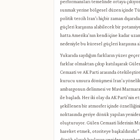
performansları temelinde ortaya çıkıyor. 
sunmak yerine bölgesel düzen içinde Tür
politik tercih İran’ı hiçbir zaman dışar
güçleri karşısına alabilecek bir potansiy
hatta Amerika’nın kendi içine kadar uzan
nedeniyle bu küresel güçleri karşısına a
Yukarıda saydığım farkların yüzer geçer
farklar olmaktan çıkıp katılaşarak Güle
Cemaati ve AK Parti arasında ötekileştire
kurucu unsura dönüşmesi İran’a yöneli
ambargonun delinmesi ve Mavi Marmara
ile başladı. Her iki olay da AK Parti’nin e
şekillenen bir atmosfer içinde öznelliği
noktasında geriye dönük yapılan yenide
oluşturuyor. Gülen Cemaati liderinin Mavi
hareket etmek, otoriteye başkaldırıdır” 
dönük olarak başlayan yeniden tanımlam