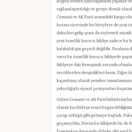
Bugün hemen yanı başımızda yaşanan ve a
sağlamlaştırıldığı ve geriye dönük olar
Cemaati ve AK Parti arasındaki kavga ol
kurma sürecinde biz bireylere de yeni özn
daha ileri gidip şunu da söylemek mümk
yeni öznellik kurucu hikâye sadece bu h
kalabalık için geçerli değildir. Bunların d
varsa bu öznellik kurucu hikâyede payına
hikâyeye dair konuşmak zorunda olmala
tercihlerden devşirdikleri kesin. Diğer 
kaçınılmaz olarak yeniden tanımlanması 
yakıcılığıyla siyasal pozisyonları kuşat
Gülen Cemaati ve AK Parti birbirlerini bir
olarak kurduktan sonra bugün bildiğimiz
çorap söküğü gibi gelmeye başladı. Fak
geçmeyelim, bütün bu hikâyede bir de k
Ergenekon davasında olduğu gibi nasıl b