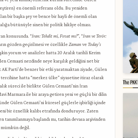
leştiren) en önemli referans oldu. Bu yeniden
an bir başka şey ve bence bir hayli de önemli olan
ığa bütünüyle sinen bir politik hikâye olması.
İran konusunda. “
İran: Tehdit mi, Fırsat mı?
”, “
İran ve Terör:
ların gözden geçirilmesi ve özellikle
Zaman
ve
Today’s
lişkin yorum ve analizler hatta 20 Aralık tarihli Kerim
len Cemaati nezdinde neye karşılık geldiğini net bir
k AK Parti’de benzer bir etki yaratmaktan ziyade, Gülen
k tercihine hatta “merkez ülke” siyasetine itiraz olarak
ık süreci ile birlikte Gülen Cemaati’nin İran
i Marmara ile bir araya getiren yeni ve güçlü bir dilin
nde Gülen Cemaati’ni küresel güçlerle işbirliği içinde
yeni bir öznellik kalıbı etrafında donduruyor. Zaten
en tanımlanmaya başlandı mı, tarihin devasa arşivinden
 mümkün değil.