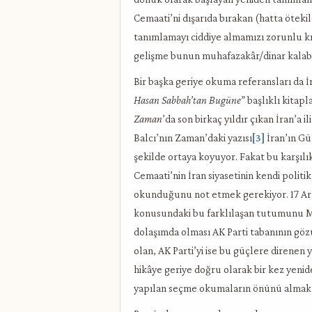
Cemaati’ni dışarıda bırakan (hatta öteki
tanımlamayı ciddiye almamızı zorunlu kıl
gelişme bunun muhafazakâr/dinar kalabal
Bir başka geriye okuma referansları da 
Hasan Sabbah’tan Bugüne
” başlıklı kitap
Zaman
’da son birkaç yıldır çıkan İran’a i
Balcı’nın Zaman’daki yazısı
[3]
İran’ın Gü
şekilde ortaya koyuyor. Fakat bu karşılı
Cemaati’nin İran siyasetinin kendi politi
okunduğunu not etmek gerekiyor. 17 Aral
konusundaki bu farklılaşan tutumunu Mav
dolaşımda olması AK Parti tabanının gözü
olan, AK Parti’yi ise bu güçlere direnen 
hikâye geriye doğru olarak bir kez yenid
yapılan seçme okumaların önünü almak