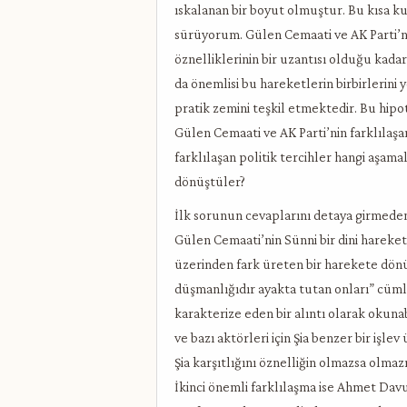
ıskalanan bir boyut olmuştur. Bu kısa ku
sürüyorum. Gülen Cemaati ve AK Parti’nin 
öznelliklerinin bir uzantısı olduğu kada
da önemlisi bu hareketlerin birbirlerin
pratik zemini teşkil etmektedir. Bu hipo
Gülen Cemaati ve AK Parti’nin farklılaşa
farklılaşan politik tercihler hangi aşama
dönüştüler?
İlk sorunun cevaplarını detaya girmede
Gülen Cemaati’nin Sünni bir dini hareket
üzerinden fark üreten bir harekete dönü
düşmanlığıdır ayakta tutan onları” cüml
karakterize eden bir alıntı olarak okunab
ve bazı aktörleri için Şia benzer bir işle
Şia karşıtlığını öznelliğin olmazsa olmaz
İkinci önemli farklılaşma ise Ahmet Dav