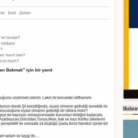
İran
İsrail
Zaman
ıl ve nereye?
ik hikâyesi
r?
n ‘kanıt’ ister?
nt so much?
an Bakmak” için bir yanıt
ğumu söylemek isterim. Lakin iki konudaki istifhamımı
unun klasik Şii karşıtlığında, siyasi olmanın getirdiği esneklik ile
uruculuğuna siyasi olmanın getirdiği bir istisna mıdır?
geyi de kapsıyor olması(cemaatin kurumları bildiğim kadarıyla
arbeycan,Gürcistan,Tunus,Mısır, Irak ve bazı Körfez ülkelerini
 perspektifi ile cemaate zıt düştüğü (yada tersi) hipotezi içinde bir
cam selam ve saygı ile…