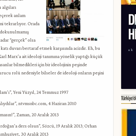
u algıları
geçerek anlam
ni tekrarlıyor. Orada
ce dokunulmamış
kadar “gerçek” olsa
katı duvarı bertaraf etmek karşısında acizdir. Eh, bu
rl Marx’a ait ideoloji tanımına yönelik yaptığı küçük
nlar bilmedikleri için bir ideolojinin peşinde
rucu rolü nedeniyle bilseler de ideoloji onların peşini
lam’ı”, Yeni Yüzyıl, 24 Temmuz 1997
alıydılar”, ntvmsnbc.com, 4 Haziran 2010
lmasın!”, Zaman, 20 Aralık 2013
rdoğan’a ders olsun”, Sözcü, 19 Aralık 2013; Orhan
umhuriyet, 30 Aralık 2013