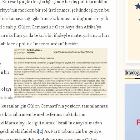
Küresel güçlerle işbirliği içinde bir dış politika imkânı
kiye’nin merkezi bir rol üstlenmesi şeklinde işleyen bu
ıda bırakamayacağı gibi İran söz konusu olduğunda büyük
ele sahip. Gülen Cemaati ise Orta Asya’dan Afrika’ya
an okulları ya da teknik bir ifadeyle materyal unsurları
labilecek politik “maceralardan” beridir.
n
n bir
k
 olayı
trafında
ni kuranlar için Gülen Cemaati’nin yeniden tanımlanması
n okumaların en temel referans noktalarını
 Mara olayı ile ilgili olarak “İsrail’in onayı olmadan
şeklindeki ifadeleri
[2]
AK Parti tabanı için bu geriye
a ve yeni kimlik/öznellik kurma sürecinde Gülen