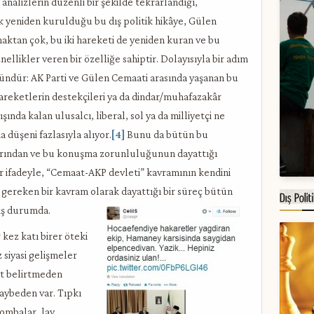
nalizlerin düzenli bir şekilde tekrarlandığı,
ak yeniden kurulduğu bu dış politik hikâye, Gülen
maktan çok, bu iki hareketi de yeniden kuran ve bu
ellikler veren bir özelliğe sahiptir. Dolayısıyla bir adım
ündür: AK Parti ve Gülen Cemaati arasında yaşanan bu
areketlerin destekçileri ya da dindar/muhafazakâr
ışında kalan ulusalcı, liberal, sol ya da milliyetçi ne
 düşeni fazlasıyla alıyor.
[4]
Bunu da bütün bu
rından ve bu konuşma zorunluluğunun dayattığı
bir ifadeyle, “Cemaat-AKP devleti” kavramının kendini
gereken bir kavram olarak dayattığı bir süreç bütün
mış durumda.
 kez katı birer öteki
 siyasi gelişmeler
at belirtmeden
aybeden var. Tıpkı
ombalar, lav