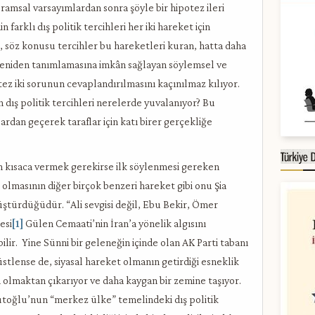
ramsal varsayımlardan sonra şöyle bir hipotez ileri
farklı dış politik tercihleri her iki hareket için
r, söz konusu tercihler bu hareketleri kuran, hatta daha
i yeniden tanımlamasına imkân sağlayan söylemsel ve
tez iki sorunun cevaplandırılmasını kaçınılmaz kılıyor.
n dış politik tercihleri nerelerde yuvalanıyor? Bu
lardan geçerek taraflar için katı birer gerçekliğe
n kısaca vermek gerekirse ilk söylenmesi gereken
 olmasının diğer birçok benzeri hareket gibi onu Şia
ştürdüğüdür. “Ali sevgisi değil, Ebu Bekir, Ömer
esi
[1]
Gülen Cemaati’nin İran’a yönelik algısını
ilir. Yine Sünni bir geleneğin içinde olan AK Parti tabanı
v üstlense de, siyasal hareket olmanın getirdiği esneklik
ı olmaktan çıkarıyor ve daha kaygan bir zemine taşıyor.
utoğlu’nun “merkez ülke” temelindeki dış politik