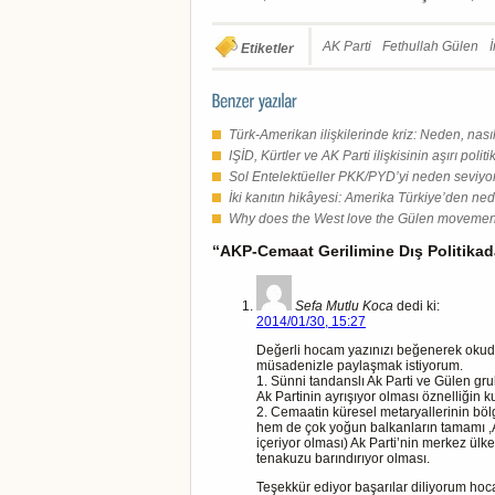
AK Parti
Fethullah Gülen
Etiketler
Türk-Amerikan ilişkilerinde kriz: Neden, nas
IŞİD, Kürtler ve AK Parti ilişkisinin aşırı polit
Sol Entelektüeller PKK/PYD’yi neden seviyo
İki kanıtın hikâyesi: Amerika Türkiye’den nede
Why does the West love the Gülen moveme
“AKP-Cemaat Gerilimine Dış Politikad
Sefa Mutlu Koca
dedi ki:
2014/01/30, 15:27
Değerli hocam yazınızı beğenerek okudu
müsadenizle paylaşmak istiyorum.
1. Sünni tandanslı Ak Parti ve Gülen grub
Ak Partinin ayrışıyor olması öznelliğin k
2. Cemaatin küresel metaryallerinin böl
hem de çok yoğun balkanların tamamı ,Az
içeriyor olması) Ak Parti’nin merkez ülke
tenakuzu barındırıyor olması.
Teşekkür ediyor başarılar diliyorum ho