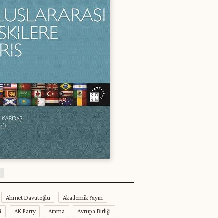
Ahmet Davutoğlu
Akademik Yayın
i
AK Party
Atama
Avrupa Birliği