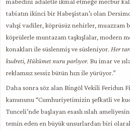
mabedini adaletle ikmal etmeğe mecbur kal
tabiatın ikinci bir Habeşistan’ı olan Dersim
vahşi vadiler, köprüsüz nehirler, muazzam
köprülerle muntazam taşkışlalar, modern m
konakları ile süslenmiş ve süsleniyor.
Her ta
kudreti, Hükümet nuru parlıyor.
Bu imar ve ısl
reklamsız sessiz bütün hızı ile yürüyor.”
Daha sonra söz alan Bingöl Vekili Feridun Fi
kanununu “Cumhuriyetimizin şefkatli ve kudre
Tunceli’nde başlayan esaslı ıslah ameliyesi
temin eden en büyük unsurlardan biri olara