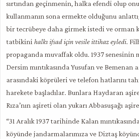
sırtından geçinmenin, halka efendi olup onu 
kullanmanın sona ermekte olduğunu anlattı
bir tecrübeye daha girmek istedi ve orman
tatbikini
halkı ifsad için vesile ittihaz eyledi
. Fi
propaganda muvaffak oldu. 1937 senesinin m
Dersim mıntıkasında Yusufan ve Bemenan aşi
arasındaki köprüleri ve telefon hatlarını tahr
harekete başladılar. Bunlara Haydaran aşiret
Rıza’nın aşireti olan yukarı Abbasuşağı aşiret
“31 Aralık 1937 tarihinde Kalan mıntıkasınd
köyünde jandarmalarımıza ve Diztaş köyün