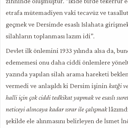
zihninde oluşmuştur. “İkide birde tekerrür e
etrafa mütemadiyen vaki tecavüz ve tasallu
geçmek ve Dersimde esaslı Islahata girişme
silahların toplanması lazım idi”.
Devlet ilk önlemini 1933 yılında alsa da, bu
edememesi onu daha ciddi önlemlere yöneltt
yazında yapılan silah arama hareketi bekle
vermedi ve anlaşıldı ki Dersim işinin
katği v
halli için çok ciddi tedkikat yapmak ve esaslı sure
neticeyi alıncaya kadar ısrar ile çalışmak
lâzımdı
şekilde ele alınmasını belirleyen de İsmet İ