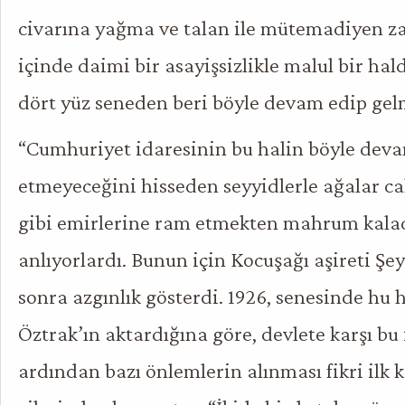
civarına yağma ve talan ile mütemadiyen za
içinde daimi bir asayişsizlikle malul bir hal
dört yüz seneden beri böyle devam edip gelm
“Cumhuriyet idaresinin bu halin böyle de
etmeyeceğini hisseden seyyidlerle ağalar cah
gibi emirlerine ram etmekten mahrum kalac
anlıyorlardı. Bunun için Kocuşağı aşireti Şe
sonra azgınlık gösterdi. 1926, senesinde hu h
Öztrak’ın aktardığına göre, devlete karşı bu 
ardından bazı önlemlerin alınması fikri ilk 