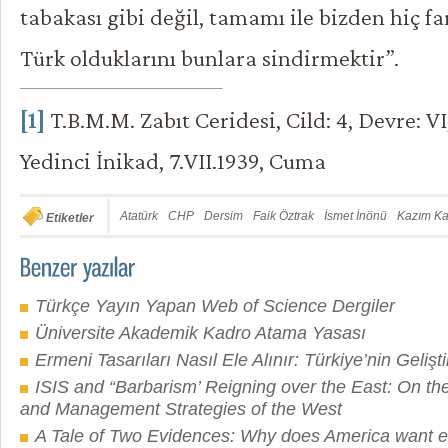
tabakası gibi değil, tamamı ile bizden hiç 
Türk olduklarını bunlara sindirmektir”.
[1]
T.B.M.M. Zabıt Ceridesi, Cild: 4, Devre: VI,
Yedinci İnikad, 7.VII.1939, Cuma
Atatürk
CHP
Dersim
Faik Öztrak
İsmet İnönü
Kazım Ka
Etiketler
Türkçe Yayın Yapan Web of Science Dergiler
Üniversite Akademik Kadro Atama Yasası
Ermeni Tasarıları Nasıl Ele Alınır: Türkiye’nin Geliştir
ISIS and “Barbarism’ Reigning over the East: On t
and Management Strategies of the West
A Tale of Two Evidences: Why does America want e