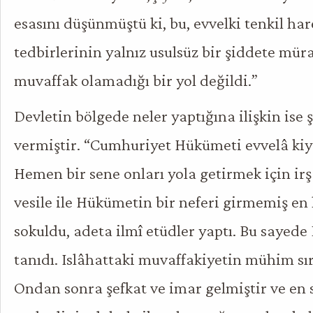
esasını düşünmüştü ki, bu, evvelki tenkil har
tedbirlerinin yalnız usulsüz bir şiddete mür
muvaffak olamadığı bir yol değildi.”
Devletin bölgede neler yaptığına ilişkin ise ş
vermiştir. “Cumhuriyet Hükümeti evvelâ kiya
Hemen bir sene onları yola getirmek için irşa
vesile ile Hükümetin bir neferi girmemiş en
sokuldu, adeta ilmî etüdler yaptı. Bu sayed
tanıdı. Islâhattaki muvaffakiyetin mühim sır
Ondan sonra şefkat ve imar gelmiştir ve en s