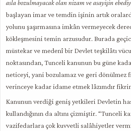
asla bozulmayacak olan nizam ve asayişin ebediy
başlayan imar ve temdin işinin artık oralar
yolunu şaşırmasına imkân vermeyecek derec
kökleşmesini temin arzusudur. Burada geçici
müstekar ve medenî bir Devlet teşkilâtı vü
noktasından, Tunceli kanunun bu güne kada
neticeyi, yani bozulamaz ve geri dönülmez f
verinceye kadar idame etmek lâzımdır fikri
Kanunun verdiği geniş yetkileri Devletin has
kullandığının da altını çizmiştir. “Tunceli 
vazifedarlara çok kuvvetli salâhiyetler ver