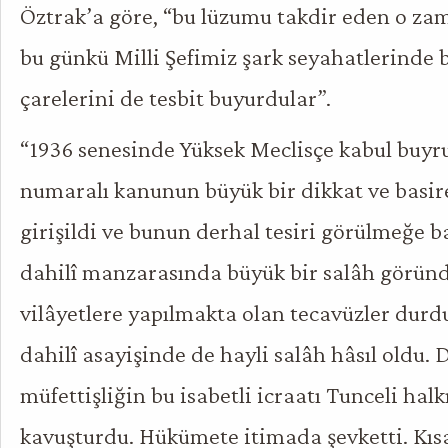
Öztrak’a göre, “bu lüzumu takdir eden o zam
bu günkü Milli Şefimiz şark seyahatlerinde b
çarelerini de tesbit buyurdular”.
“1936 senesinde Yüksek Meclisçe kabul buyr
numaralı kanunun büyük bir dikkat ve basire
girişildi ve bunun derhal tesiri görülmeğe b
dahilî manzarasında büyük bir salâh göründ
vilâyetlere yapılmakta olan tecavüzler durd
dahilî asayişinde de hayli salâh hâsıl oldu
müfettişliğin bu isabetli icraatı Tunceli hal
kavuşturdu. Hükümete itimada şevketti. Kı