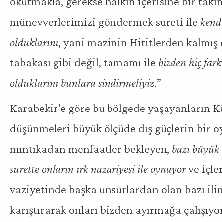
okutmakla, gerekse halkın içerisine bir takı
münevverlerimizi göndermek sureti ile
kendi
olduklarını
, yani mazinin Hititlerden kalmış 
tabakası gibi değil, tamamı ile
bizden hiç fa
olduklarını bunlara sindirmeliyiz
.”
Karabekir’e göre bu bölgede yaşayanların K
düşünmeleri büyük ölçüde dış güçlerin bir 
mıntıkadan menfaatler bekleyen,
bazı büyük
surette onların ırk nazariyesi ile oynuyor
ve içle
vaziyetinde başka unsurlardan olan bazı il
karıştırarak onları bizden ayırmağa çalışıyorl