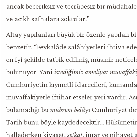
ancak beceriksiz ve tecrübesiz bir müdahale
ve acıklı safhalara soktular.”
Altay yapılanları büyük bir özenle yapılan b
benzetir. “Fevkalâde salâhiyetleri ihtiva e
en iyi şekilde tatbik edilmiş, müsmir neticel
bulunuyor. Yani
istediğimiz ameliyat muvaffaki
Cumhuriyetin kıymetli idarecileri, kumanda
muvaffakiyetle iftihar etseler yeri vardır. As
bulamadığı bu
mübrem belâ
yı Cumhuriyet dev
Tarih bunu böyle kaydedecektir… Hükümetim
hallederken kiyaset,
şefkat
, imar ve nihayet 