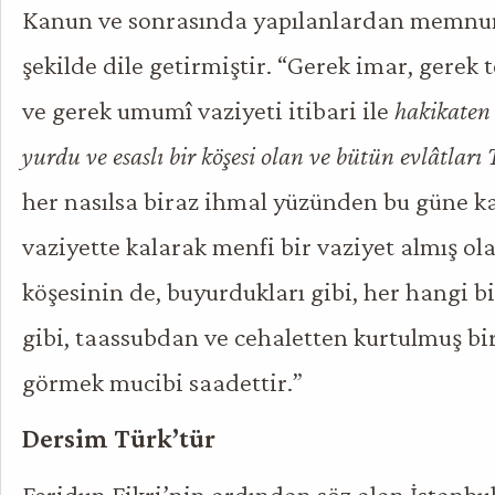
Kanun ve sonrasında yapılanlardan memnuni
şekilde dile getirmiştir. “Gerek imar, gerek 
ve gerek umumî vaziyeti itibari ile
hakikaten 
yurdu ve esaslı bir köşesi olan ve bütün evlâtlar
her nasılsa biraz ihmal yüzünden bu güne ka
vaziyette kalarak menfi bir vaziyet almış ol
köşesinin de, buyurdukları gibi, her hangi b
gibi, taassubdan ve cehaletten kurtulmuş bi
görmek mucibi saadettir.”
Dersim Türk’tür
Feridun Fikri’nin ardından söz alan İstanbul