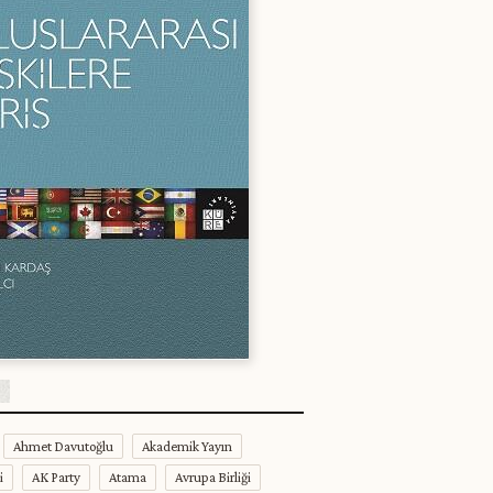
Ahmet Davutoğlu
Akademik Yayın
i
AK Party
Atama
Avrupa Birliği