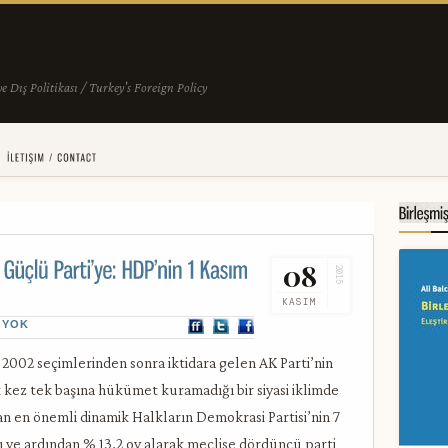
08
2015
KASIM
 YOK
 2002 seçimlerinden sonra iktidara gelen AK Parti’nin
k kez tek başına hükümet kuramadığı bir siyasi iklimde
ılan en önemli dinamik Halkların Demokrasi Partisi’nin 7
ı ve ardından % 13,2 oy alarak meclise dördüncü parti