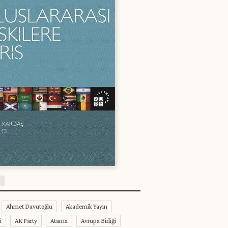
Ahmet Davutoğlu
Akademik Yayın
i
AK Party
Atama
Avrupa Birliği