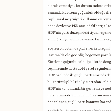
olarak girmesiydi.
Bu durum sadece erken
zamanda Kürtlerin çoğunluk olduğu ill
toplumsal meşruiyeti kullanmak isteyen 
eden devlet ve PKK arasındaki barış sürec
HDP’nin parti düzeyindeki siyasi hegem
alındığı öz yönetim seviyesine taşımaya ça
Böylesi bir ortamda gidilen erken seçiml
Haziran’da ele geçirdiği hegemon parti
Kürtlerin çoğunluk olduğu illerde deng
seçimlerinde hatta 2014 yerel seçimleri
HDP özelinde iki güçlü parti arasında de
bu görüntüyü bütünüyle ortadan kaldırmış
HDP’nin konumunda bir gerilemeye neden
geri getirmedi. Bu nedenle 1 Kasım sonr
dengelenen güçlü parti konumu kazand
Aşağıda bu durumu gösteren bir kaç gö