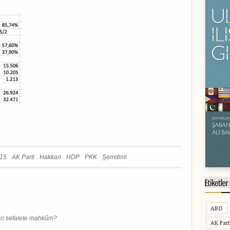
015
AK Parti
Hakkari
HDP
PKK
Şemdinli
ABD
eden sefalete mahkûm?
AK Part