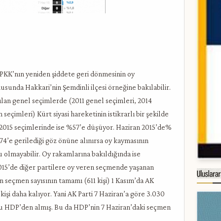
PKK’nın yeniden şiddete geri dönmesinin oy
nusunda Hakkari’nin Şemdinli ilçesi örneğine bakılabilir.
ılan genel seçimlerde (2011 genel seçimleri, 2014
eçimleri) Kürt siyasi hareketinin istikrarlı bir şekilde
m 2015 seçimlerinde ise %57’e düşüyor. Haziran 2015’de%
74’e gerilediği göz önüne alınırsa oy kaymasının
olmayabilir. Oy rakamlarına bakıldığında ise
2015’de diğer partilere oy veren seçmende yaşanan
n seçmen sayısının tamamı (611 kişi) 1 Kasım’da AK
 kişi daha kalıyor. Yani AK Parti 7 Haziran’a göre 3.030
unu HDP’den almış. Bu da HDP’nin 7 Haziran’daki seçmen