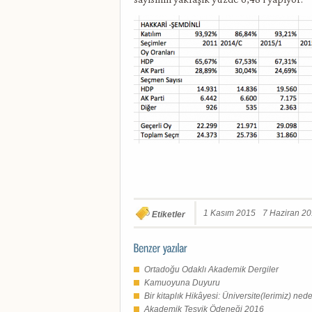
1 Kasım 2015
7 Haziran 2
Etiketler
Ortadoğu Odaklı Akademik Dergiler
Kamuoyuna Duyuru
Bir kitaplık Hikâyesi: Üniversite(lerimiz) n
Akademik Teşvik Ödeneği 2016