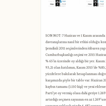
SON NOT: 7 Haziran ve 1 Kasım arasında 
davranışlarına nasıl bir etkisi olduğu ko
Şemdinli 2011 seçimlerinden itibaren yap
Cumhurbaşkanlığı seçimi ve 2015 Haziran s
% 65’in üzerinde oy aldığı bir yer. Kası
93,21 olan katılımın, Kasım 2015’de %85,
yüzdelere bakılarak hesaplanması doğru 
karşımızda şöyle bir tablo var: Haziran 
kaybın tamamı (1.150 kişi) ve yeni eklene
Parti’ye oy vermiş olasa dahi geriye 1.269
artırdığı seçmen sayısının en az 1.269’
sayısının yaklaşık yüzde 6,48’i yapıyor.