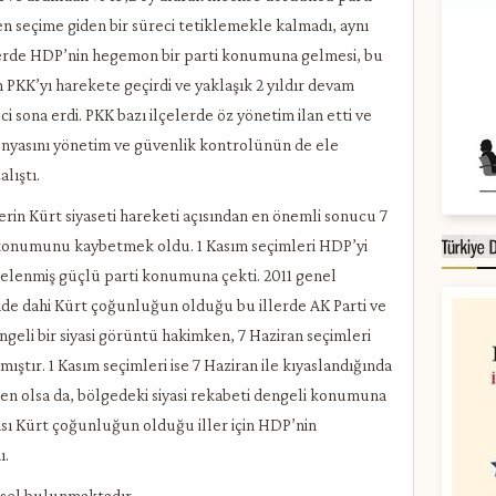
 seçime giden bir süreci tetiklemekle kalmadı, aynı
erde HDP’nin hegemon bir parti konumuna gelmesi, bu
PKK’yı harekete geçirdi ve yaklaşık 2 yıldır devam
i sona erdi. PKK bazı ilçelerde öz yönetim ilan etti ve
onyasını yönetim ve güvenlik kontrolünün de ele
lıştı.
erin Kürt siyaseti hareketi açısından en önemli sonucu 7
 konumunu kaybetmek oldu. 1 Kasım seçimleri HDP’yi
elenmiş güçlü parti konumuna çekti. 2011 genel
nde dahi Kürt çoğunluğun olduğu bu illerde AK Parti ve
ngeli bir siyasi görüntü hakimken, 7 Haziran seçimleri
tır. 1 Kasım seçimleri ise 7 Haziran ile kıyaslandığında
 olsa da, bölgedeki siyasi rekabeti dengeli konumuna
ası Kürt çoğunluğun olduğu iller için HDP’nin
ı.
rsel bulunmaktadır.