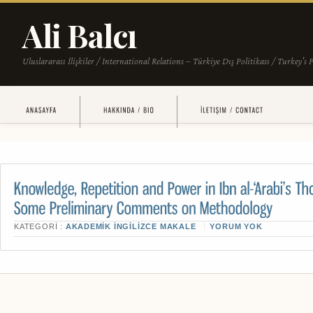
KATEGORI :
AKADEMIK İNGILIZCE MAKALE
YORUM YOK