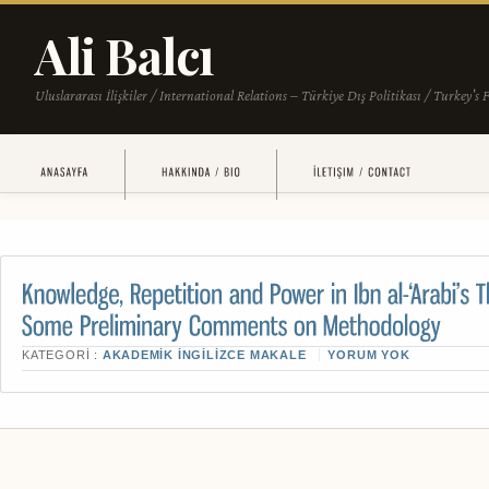
KATEGORI :
AKADEMIK İNGILIZCE MAKALE
YORUM YOK