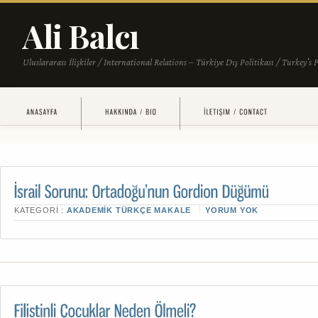
KATEGORI :
AKADEMIK TÜRKÇE MAKALE
YORUM YOK